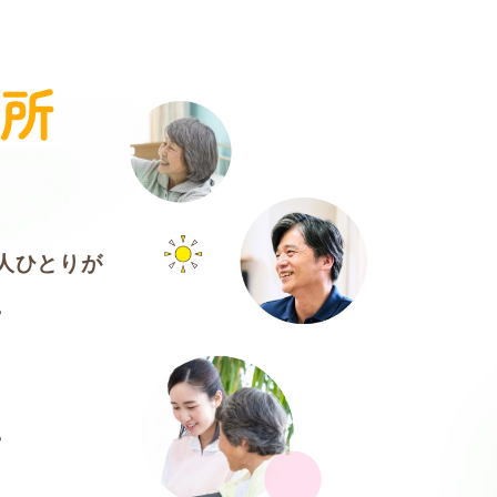
人ひとりが
。
。