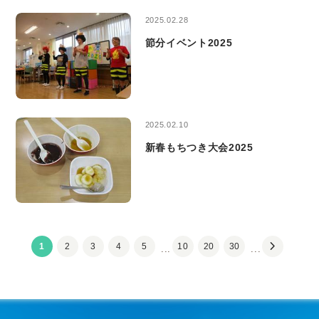
2025.02.28
節分イベント2025
2025.02.10
新春もちつき大会2025
chevron_right
1
2
3
4
5
10
20
30
...
...