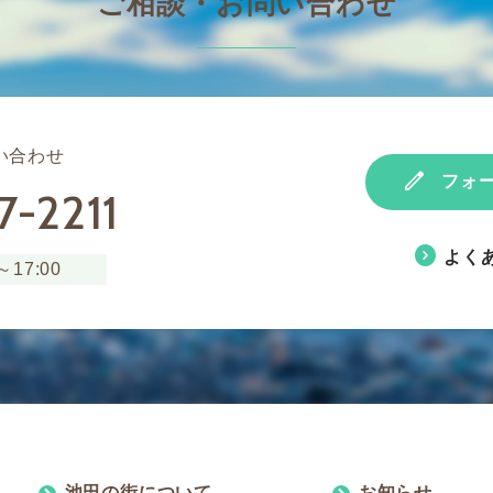
ご相談・お問い合わせ
い合わせ
edit
フォ
7-2211
expand_circle_right
よく
17:00
池田の街について
お知らせ