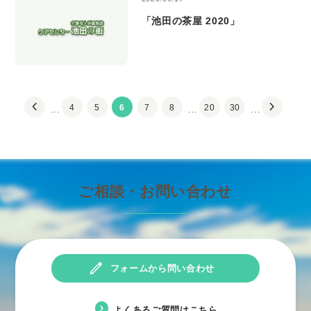
「池田の茶屋 2020」
chevron_left
chevron_right
4
5
6
7
8
20
30
...
...
...
ご相談・お問い合わせ
edit
フォームから問い合わせ
expand_circle_right
よくあるご質問はこちら