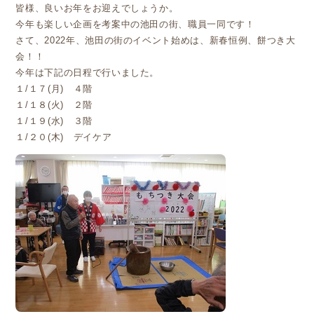
皆様、良いお年をお迎えでしょうか。
今年も楽しい企画を考案中の池田の街、職員一同です！
さて、2022年、池田の街のイベント始めは、新春恒例、餅つき大
会！！
今年は下記の日程で行いました。
１/１７(月) ４階
１/１８(火) ２階
１/１９(水) ３階
１/２０(木) デイケア