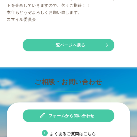
トを企画していきますので、乞うご期待！！
本年もどうぞよろしくお願い致します。
スマイル委員会
chevron_right
一覧ページへ戻る
ご相談・お問い合わせ
edit
フォームから問い合わせ
expand_circle_right
よくあるご質問はこちら