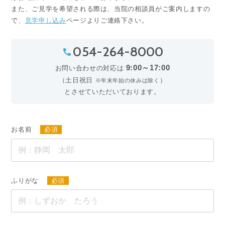
また、ご⾒学を希望される際は、当院の相談員がご案内しますの
で、
見学申し込み
ページよりご連絡下さい。
054-264-8000
phone
9:00～17:00
お問い合わせの対応は
（土日祝日
）
※年末年始の休みは除く
とさせていただいております。
お名前
必須
ふりがな
必須